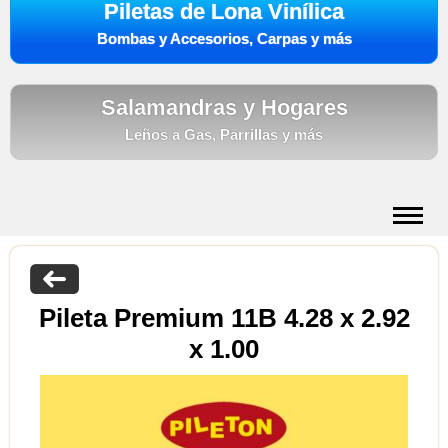
Piletas de Lona Vinílica
Bombas y Accesorios, Carpas y más
Salamandras y Hogares
Leños a Gas, Parrillas y más
Art. de Verano
Art. de Invierno
Pileta Premium 11B 4.28 x 2.92
Ubicación
x 1.00
Medios de Pago
Hacer Contacto