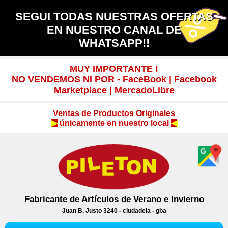
SEGUI TODAS NUESTRAS OFERTAS
EN NUESTRO CANAL DE
WHATSAPP!!
MUY IMPORTANTE !
NO VENDEMOS NI POR - FaceBook | Facebook
Marketplace | MercadoLibre
Ventas de Productos Originales
▶
únicamente en nuestro local
◀
Fabricante de Artículos de Verano e Invierno
Juan B. Justo 3240 -
ciudadela - gba