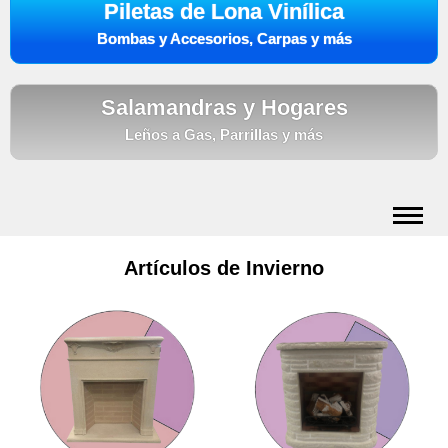
Piletas de Lona Vinílica
Bombas y Accesorios, Carpas y más
Salamandras y Hogares
Leños a Gas, Parrillas y más
Art. de Verano
Artículos de Invierno
Art. de Invierno
Ubicación
Medios de Pago
Hacer Contacto