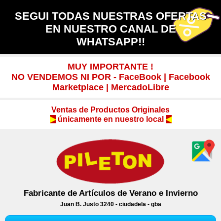
SEGUI TODAS NUESTRAS OFERTAS
EN NUESTRO CANAL DE
WHATSAPP!!
MUY IMPORTANTE !
NO VENDEMOS NI POR - FaceBook | Facebook
Marketplace | MercadoLibre
Ventas de Productos Originales
▶
únicamente en nuestro local
◀
Fabricante de Artículos de Verano e Invierno
Juan B. Justo 3240 -
ciudadela - gba